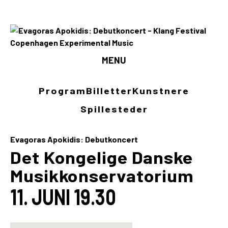
MENU
Program
Program
Billetter
Kunstnere
Billetter
Spillesteder
Kunstnere
Evagoras Apokidis: Debutkoncert
Spillesteder
Det Kongelige Danske
Musikkonservatorium
INFO
11. JUNI 19.30
Media